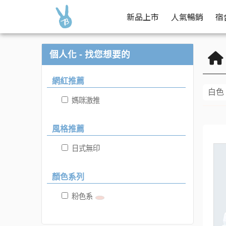
藍色 | Buy2 生活購物網
好康報你知
新品上市
人氣暢銷
宿
個人化 - 找您想要的
網紅推薦
白色
媽咪激推
風格推薦
日式無印
顏色系列
粉色系