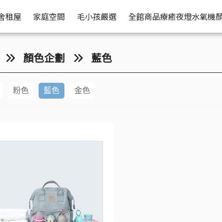
舍租屋
家庭空間
毛小孩嚴選
全館商品
療癒夜燈水氧機
顏色企劃
藍色
粉色
藍色
金色