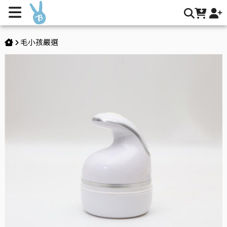
寵物嚕擼按摩神器 | Buy2 生活購物網
毛小孩嚴選