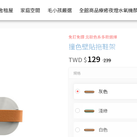
舍租屋
家庭空間
毛小孩嚴選
全館商品
療癒夜燈水氧機
免釘免鑽 北歐色系多款選擇
撞色壁貼拖鞋架
129
TWD $
239
規格
灰色
淺綠
白色