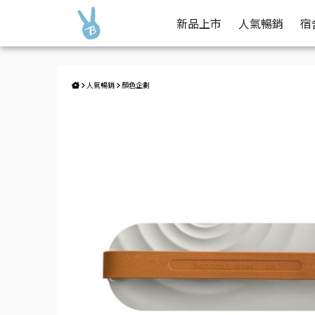
撞色壁貼拖鞋架 | Buy2 生活購物網
好康報你知
新品上市
人氣暢銷
宿
人氣暢銷
顏色企劃