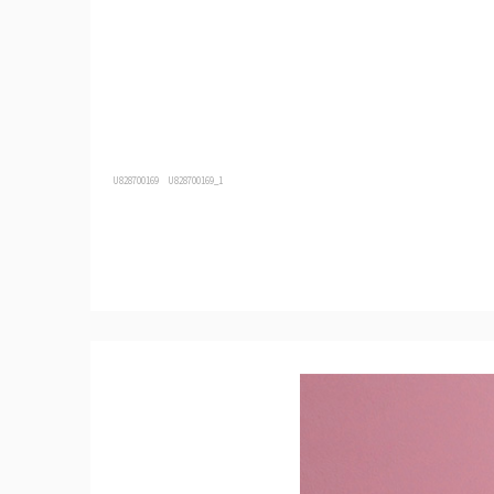
U828700169
U828700169_1