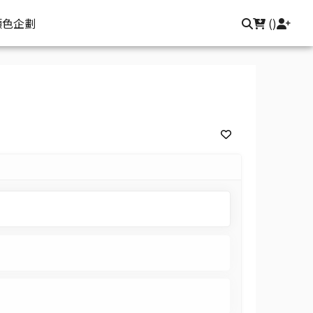
顏色企劃
(
)