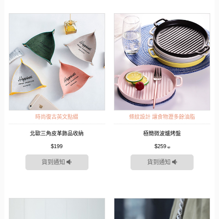
時尚復古英文點綴
條紋設計 讓食物瀝多餘油脂
北歐三角皮革飾品收納
極簡微波爐烤盤
$199
$259
貨到通知
貨到通知