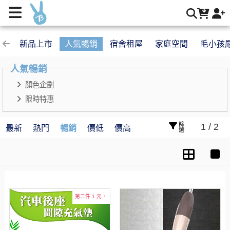
TOPS SALES☆人氣商品｜企劃 | Buy2 生活購物網
新品上市
人氣暢銷
宿舍租屋
家庭空間
毛小孩
人氣暢銷
顏色企劃
限時特惠
篩選
1 / 2
最新
熱門
暢銷
價低
價高
第二件 1 元，