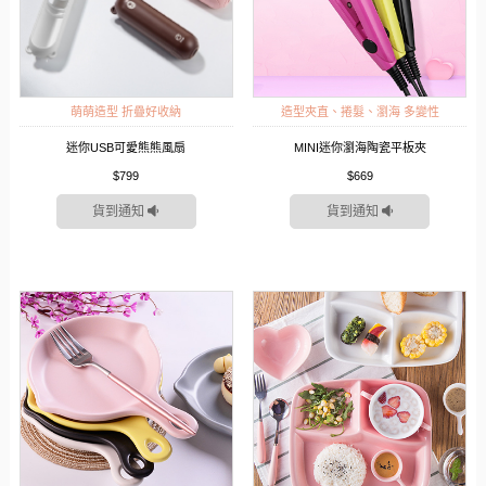
萌萌造型 折疊好收納
造型夾直、捲髮、瀏海 多變性
迷你USB可愛熊熊風扇
MINI迷你瀏海陶瓷平板夾
$799
$669
貨到通知
貨到通知