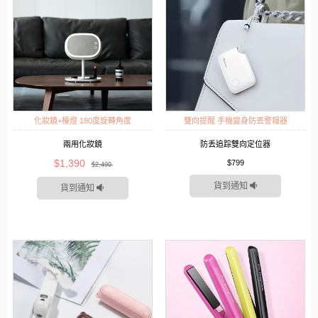
化妝鏡+檯燈 180度旋轉角度
雙向提醒 手機變身防丟警報器
兩用化妝鏡
防丢追踪雙向定位器
$1,390
$799
$2,499
貨到通知
貨到通知