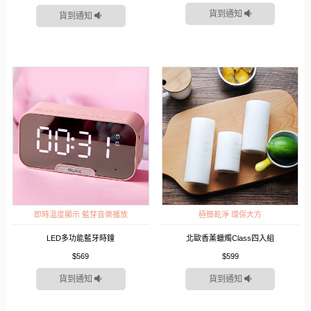
貨到通知
貨到通知
即時溫度顯示 藍芽音樂播放
極簡乾淨 環保大方
LED多功能藍牙時鐘
北歐香薰蠟燭Class四入組
$569
$599
貨到通知
貨到通知