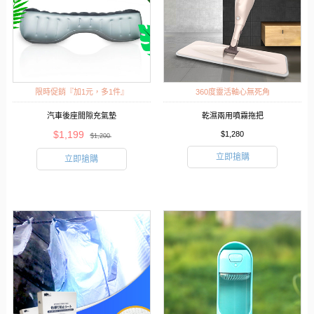
限時促銷『加1元，多1件』
360度靈活軸心無死角
汽車後座間隙充氣墊
乾濕兩用噴霧拖把
$1,199
$1,280
$1,200
立即搶購
立即搶購