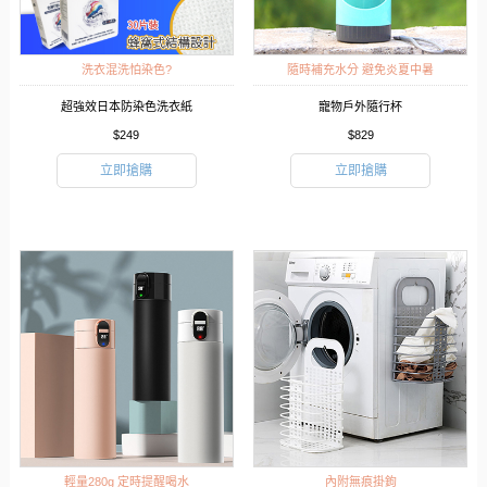
洗衣混洗怕染色?
隨時補充水分 避免炎夏中暑
超強效日本防染色洗衣紙
寵物戶外隨行杯
$249
$829
立即搶購
立即搶購
輕量280g 定時提醒喝水
內附無痕掛鉤