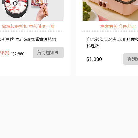
驚爆超殺折扣 中秋僅限一檔
左煮右煎 分區料理
2020中秋限定✩韓式鴛鴦燒烤鍋
宿舍必備☆烤煮兩用 迷你
料理鍋
999
貨到通知
$2,980
$1,980
貨到