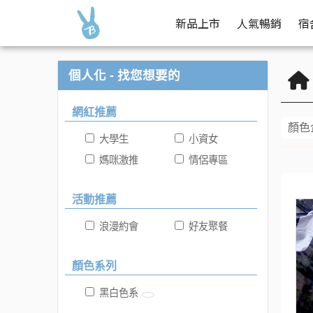
限時特惠 | Buy2 生活購物網
好康報你知
新品上市
人氣暢銷
宿
個人化 - 找您想要的
網紅推薦
顏色
大學生
小資女
媽咪激推
情侶專區
活動推薦
浪漫約會
好友聚餐
顏色系列
黑白色系