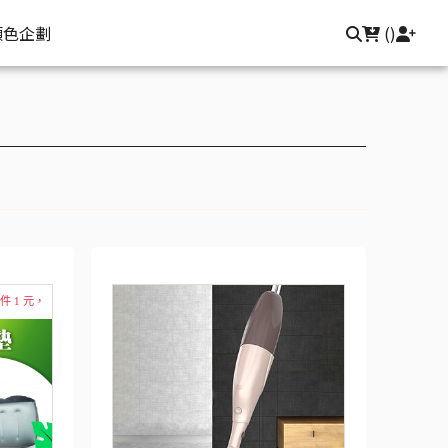
顏色企劃
(
)
件 1 元，