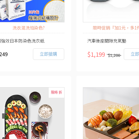
洗衣混洗怕染色?
限時促銷『加1元，多1
超強效日本防染色洗衣紙
汽車後座間隙充氣墊
$1,199
249
立即搶購
立
$1,200
限時 折