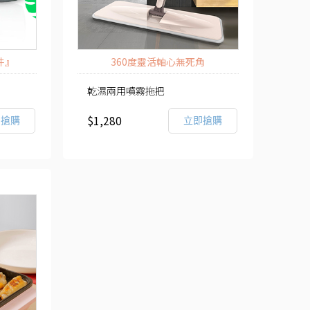
件』
360度靈活軸心無死角
乾濕兩用噴霧拖把
$1,280
即搶購
立即搶購