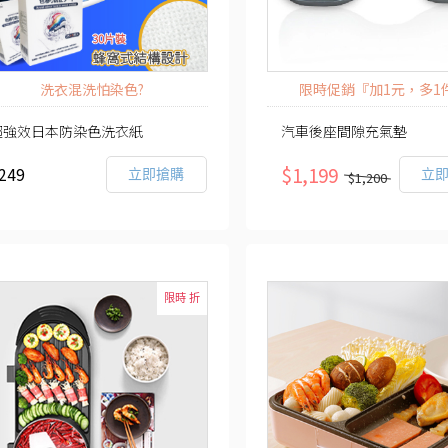
洗衣混洗怕染色?
限時促銷『加1元，多1
超強效日本防染色洗衣紙
汽車後座間隙充氣墊
$1,199
249
立即搶購
立
$1,200
限時 折