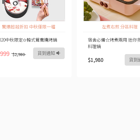
驚爆超殺折扣 中秋僅限一檔
左煮右煎 分區料理
2020中秋限定✩韓式鴛鴦燒烤鍋
宿舍必備☆烤煮兩用 迷你
料理鍋
999
貨到通知
$2,980
$1,980
貨到