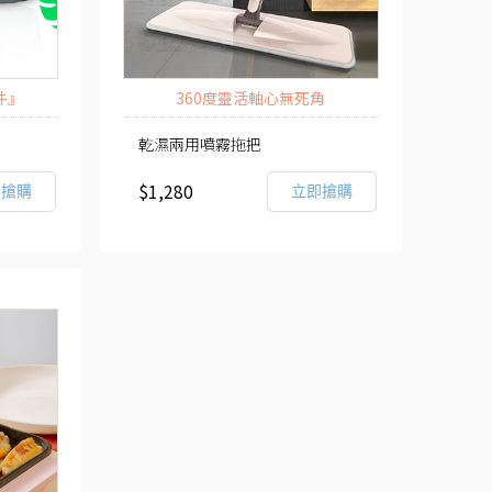
件』
360度靈活軸心無死角
乾濕兩用噴霧拖把
$1,280
即搶購
立即搶購