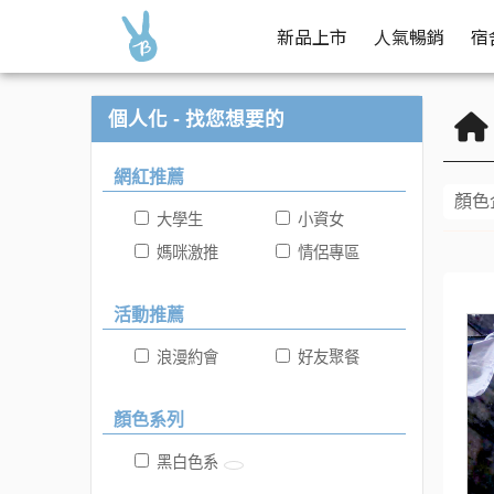
限時特惠 | Buy2 生活購物網
好康報你知
新品上市
人氣暢銷
宿
個人化 - 找您想要的
網紅推薦
顏色
大學生
小資女
媽咪激推
情侶專區
活動推薦
浪漫約會
好友聚餐
顏色系列
黑白色系