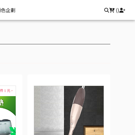
顏色企劃
(
)
件 1 元，