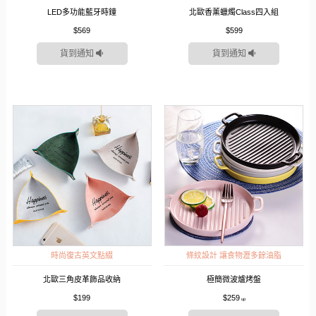
LED多功能藍牙時鐘
北歐香薰蠟燭Class四入組
$569
$599
貨到通知
貨到通知
時尚復古英文點綴
條紋設計 讓食物瀝多餘油脂
北歐三角皮革飾品收納
極簡微波爐烤盤
$199
$259