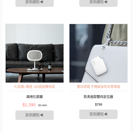
貨到通知
貨到通知
化妝鏡+檯燈 180度旋轉角度
雙向提醒 手機變身防丟警報器
兩用化妝鏡
防丢追踪雙向定位器
$1,390
$799
$2,499
貨到通知
貨到通知