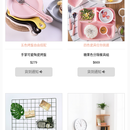
五色烤盤自由搭配
四色瓷具任你挑選
手掌可愛陶瓷烤盤
糖果色分隔餐具組
$279
$669
貨到通知
貨到通知