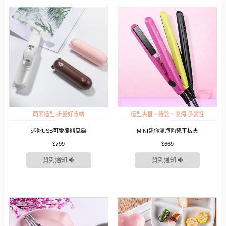
萌萌造型 折疊好收納
造型夾直、捲髮、瀏海 多變性
迷你USB可愛熊熊風扇
MINI迷你瀏海陶瓷平板夾
$799
$669
貨到通知
貨到通知