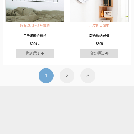
裝飾照片回憶故事牆
小空間大運用
工業風簡約網格
轉角收納層版
$299
$899
貨到通知
貨到通知
1
2
3
合作廠商
常見問題