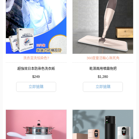
洗衣混洗怕染色?
360度靈活軸心無死角
超強效日本防染色洗衣紙
乾濕兩用噴霧拖把
$249
$1,280
立即搶購
立即搶購