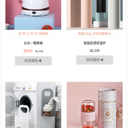
蒸 煮 炒 煎 炸 樣樣通
輕量280g 定時提醒喝水
五合一電煮鍋
智能防燙保溫杯
$999
$2,229
$1,799
貨到通知
貨到通知